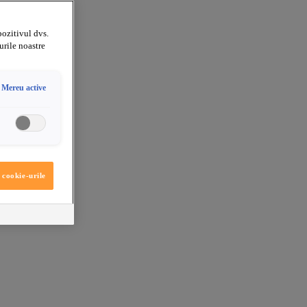
pozitivul dvs.
urile noastre
Mereu active
 cookie-urile