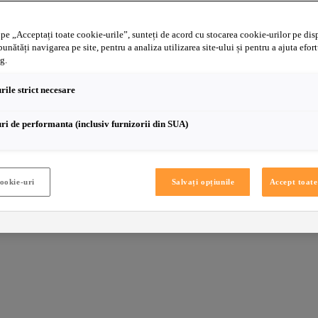
pe „Acceptați toate cookie-urile”, sunteți de acord cu stocarea cookie-urilor pe dis
unătăți navigarea pe site, pentru a analiza utilizarea site-ului și pentru a ajuta efort
g.
rile strict necesare
ri de performanta (inclusiv furnizorii din SUA)
cookie-uri
Salvați opțiunile
Accept toate