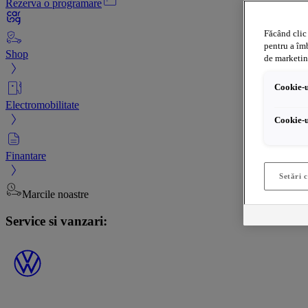
Rezerva o programare
Făcând clic 
pentru a îmb
Shop
de marketin
Cookie-u
Electromobilitate
Cookie-u
Finantare
Setări 
Marcile noastre
Service si vanzari: